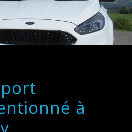
sport
entionné à
gy