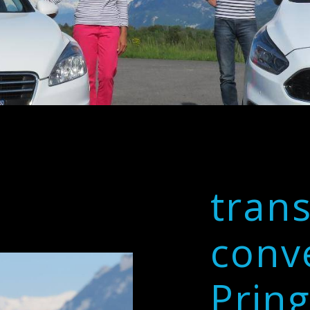
tran
conv
Prin