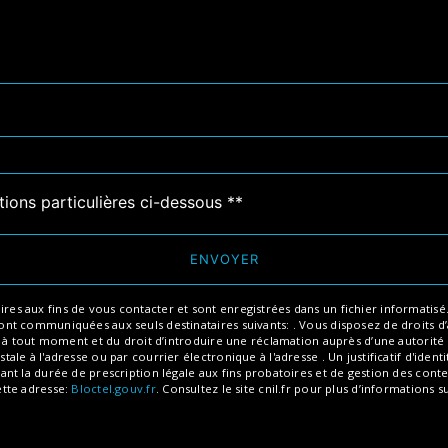
tions particulières ci-dessous **
ENVOYER
aux fins de vous contacter et sont enregistrées dans un fichier informatisé. El
 communiquées aux seuls destinataires suivants: . Vous disposez de droits d’ac
t à tout moment et du droit d’introduire une réclamation auprès d’une autorité 
ale à l'adresse ou par courrier électronique à l'adresse . Un justificatif d'id
 la durée de prescription légale aux fins probatoires et de gestion des content
ette adresse:
Bloctel.gouv.fr
. Consultez le site cnil.fr pour plus d’informations s