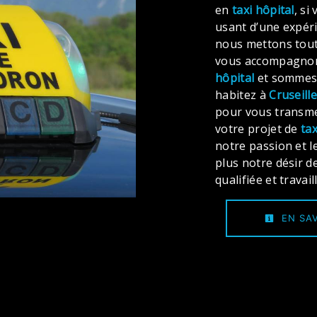
en
taxi hôpital
, si
usant d’une expéri
nous mettons tout
vous accompagnons
hôpital
et sommes à
habitez à
Cruseill
pour vous transme
votre projet de
tax
notre passion et l
plus notre désir d
qualifiée et travai
EN SAV