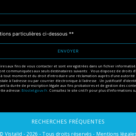
tions particulières ci-dessous **
ENVOYER
aux fins de vous contacter et sont enregistrées dans un fichier informatisé. El
 communiquées aux seuls destinataires suivants: . Vous disposez de droits d’ac
t à tout moment et du droit d’introduire une réclamation auprès d’une autorité 
ale à l'adresse ou par courrier électronique à l'adresse . Un justificatif d'id
 la durée de prescription légale aux fins probatoires et de gestion des content
ette adresse:
Bloctel.gouv.fr
. Consultez le site cnil.fr pour plus d’informations s
RECHERCHES FRÉQUENTES
©
Vistalid
- 2026 - Tous droits réservés -
Mentions légale