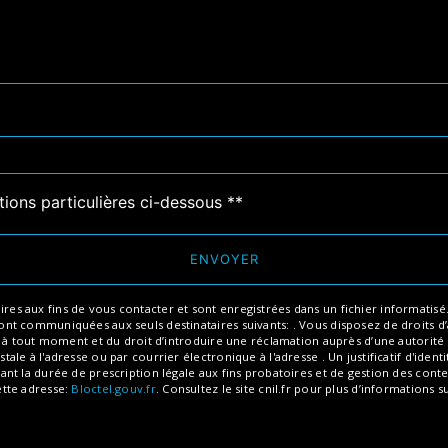
tions particulières ci-dessous **
ENVOYER
aux fins de vous contacter et sont enregistrées dans un fichier informatisé. El
 communiquées aux seuls destinataires suivants: . Vous disposez de droits d’ac
t à tout moment et du droit d’introduire une réclamation auprès d’une autorité 
ale à l'adresse ou par courrier électronique à l'adresse . Un justificatif d'id
 la durée de prescription légale aux fins probatoires et de gestion des content
ette adresse:
Bloctel.gouv.fr
. Consultez le site cnil.fr pour plus d’informations s