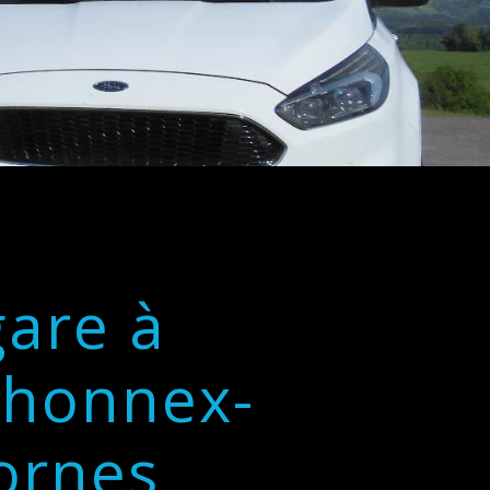
gare à
honnex-
ornes