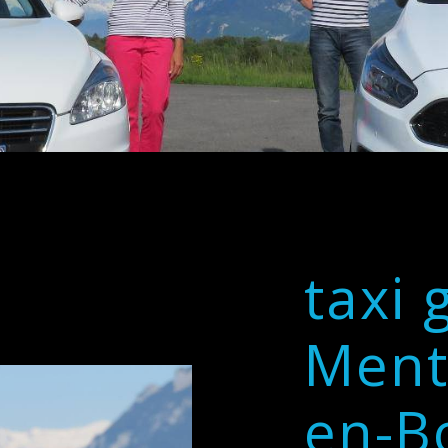
taxi 
Ment
en-B