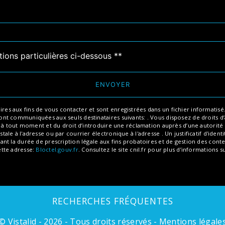
tions particulières ci-dessous **
ENVOYER
aux fins de vous contacter et sont enregistrées dans un fichier informatisé. El
 communiquées aux seuls destinataires suivants: . Vous disposez de droits d’ac
t à tout moment et du droit d’introduire une réclamation auprès d’une autorité 
ale à l'adresse ou par courrier électronique à l'adresse . Un justificatif d'id
 la durée de prescription légale aux fins probatoires et de gestion des content
ette adresse:
Bloctel.gouv.fr
. Consultez le site cnil.fr pour plus d’informations s
RECHERCHES FRÉQUENTES
©
Vistalid
- 2026 - Tous droits réservés -
Mentions légale