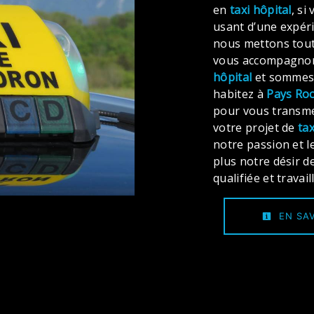
en
taxi hôpital
, si
usant d’une expéri
nous mettons tout
vous accompagnons
hôpital
et sommes à
habitez à
Pays Ro
pour vous transme
votre projet de
tax
notre passion et l
plus notre désir d
qualifiée et travai
EN SAV